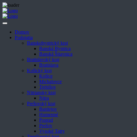
Domov
Podujatia
Banskobystrický kraj
Banská Bystrica
Banská Štiavnica
Bratislavský kraj
Bratislava
Košický kraj
Košice
Michalovce
Trebišov
Nitriansky kraj
Nitra
Prešovský kraj
Bardejov
Humenné
Poprad
Prešov
Vysoké Tatry
Trenčianský kraj