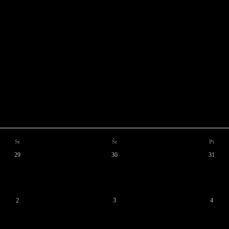
St
Št
Pi
29
30
31
5
6
7
12
13
14
19
20
21
26
27
28
2
3
4