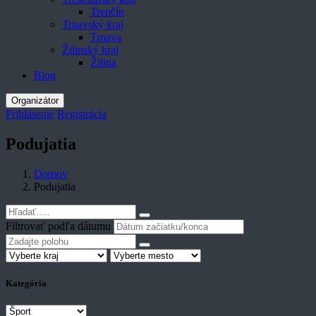
Trenčín
Trnavský kraj
Trnava
Žilinský kraj
Žilina
Blog
Organizátor
Prihlásenie
Registrácia
Podujatia
Domov
Podujatia
Filtrovať podľa dátumu
Kategória