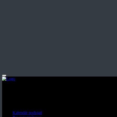
nudavmeste.sk je komplexný sprievodca aktuálnymi podujatiami na Slo
festivaloch, výstavách a iných kultúrnych akciách vo vašom okolí.
Rýchle odkazy
Kalendár podujatí