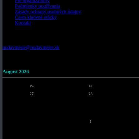
Pre organizátorov
Podmienky používania
Zásady ochrany osobných údajov
Často kladené otázky
Kontakt
Kontaktujte nás
nudavmeste@nudavmeste.sk
Kalendár podujatí
August 2026
Po
Ut
27
28
3
4
10
11
17
18
24
25
31
1
© 2026 nudavmeste.sk