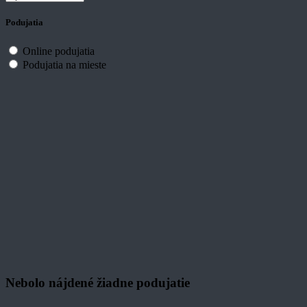
Podujatia
Online podujatia
Podujatia na mieste
Nebolo nájdené žiadne podujatie