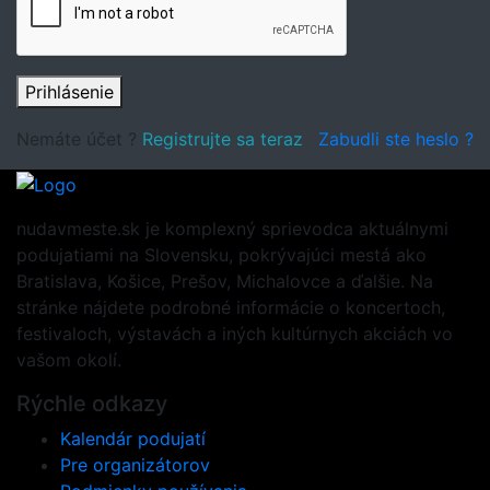
Prihlásenie
Nemáte účet ?
Registrujte sa teraz
Zabudli ste heslo ?
nudavmeste.sk je komplexný sprievodca aktuálnymi
podujatiami na Slovensku, pokrývajúci mestá ako
Bratislava, Košice, Prešov, Michalovce a ďalšie. Na
stránke nájdete podrobné informácie o koncertoch,
festivaloch, výstavách a iných kultúrnych akciách vo
vašom okolí.
Rýchle odkazy
Kalendár podujatí
Pre organizátorov