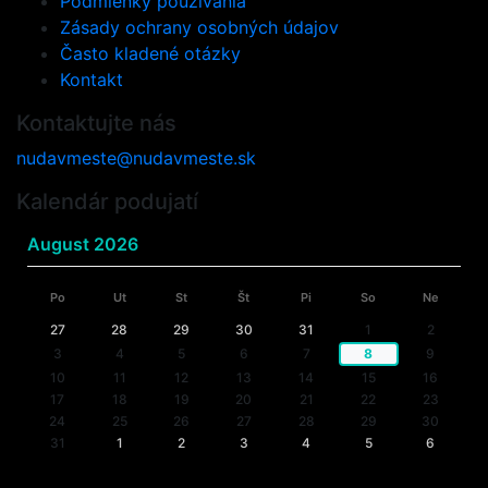
Podmienky používania
Zásady ochrany osobných údajov
Často kladené otázky
Kontakt
Kontaktujte nás
nudavmeste@nudavmeste.sk
Kalendár podujatí
August 2026
Po
Ut
St
Št
Pi
So
Ne
27
28
29
30
31
1
2
3
4
5
6
7
8
9
10
11
12
13
14
15
16
17
18
19
20
21
22
23
24
25
26
27
28
29
30
31
1
2
3
4
5
6