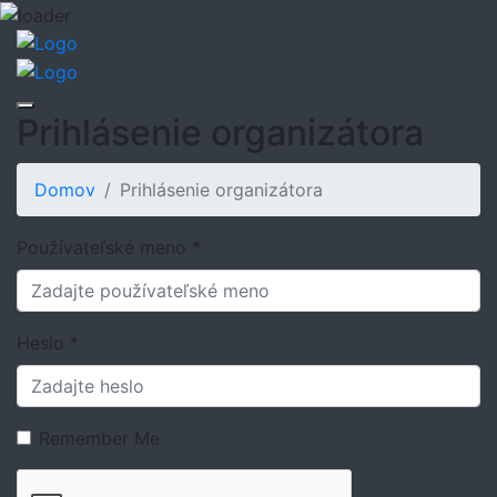
Prihlásenie organizátora
Domov
Prihlásenie organizátora
Používateľské meno *
Heslo *
Remember Me